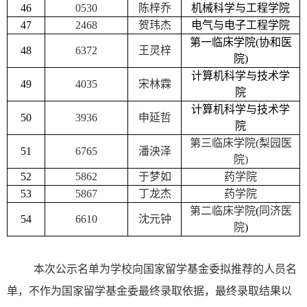
46
0530
陈梓乔
机械科学与工程学院
47
2468
贺玮杰
电气与电子工程学院
第一临床学院
(
协和医
48
6372
王灵梓
院
)
计算机科学与技术学
49
4035
宋林霖
院
计算机科学与技术学
50
3936
申延哲
院
第三临床学院
(
梨园医
51
6765
潘泱泽
院
)
52
5862
于梦如
药学院
53
5867
丁龙杰
药学院
第二临床学院
(
同济医
54
6610
沈元钟
院
)
本次公示名单为学校向国家留学基金委拟推荐的人员名
单，不作为国家留学基金委最终录取依据，最终录取结果以