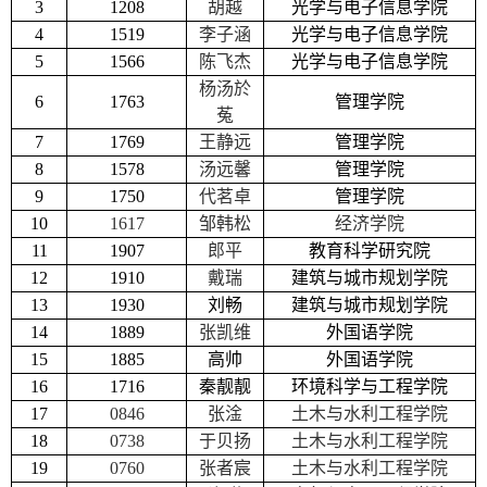
3
1208
胡越
光学与电子信息学院
4
1519
李子涵
光学与电子信息学院
5
1566
陈飞杰
光学与电子信息学院
杨汤於
6
1763
管理学院
菟
7
1769
王静远
管理学院
8
1578
汤远馨
管理学院
9
1750
代茗卓
管理学院
10
1617
邹韩松
经济学院
11
1907
郎平
教育科学研究院
12
1910
戴瑞
建筑与城市规划学院
13
1930
刘畅
建筑与城市规划学院
14
1889
张凯维
外国语学院
15
1885
高帅
外国语学院
16
1716
秦靓靓
环境科学与工程学院
17
0846
张淦
土木与水利工程学院
18
0738
于贝扬
土木与水利工程学院
19
0760
张者宸
土木与水利工程学院