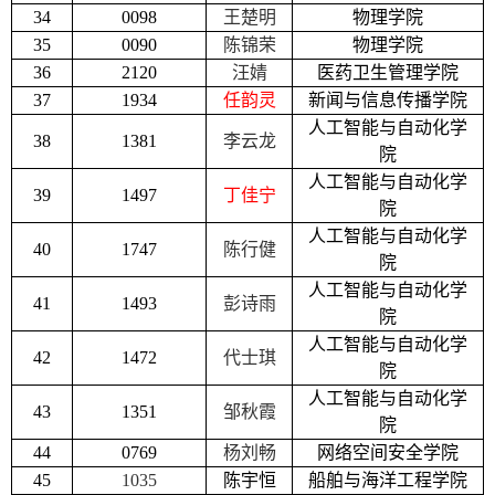
34
0098
王楚明
物理学院
35
0090
陈锦荣
物理学院
36
2120
汪婧
医药卫生管理学院
37
1934
任韵灵
新闻与信息传播学院
人工智能与自动化学
38
1381
李云龙
院
人工智能与自动化学
39
1497
丁佳宁
院
人工智能与自动化学
40
1747
陈行健
院
人工智能与自动化学
41
1493
彭诗雨
院
人工智能与自动化学
42
1472
代士琪
院
人工智能与自动化学
43
1351
邹秋霞
院
44
0769
杨刘畅
网络空间安全学院
45
1035
陈宇恒
船舶与海洋工程学院